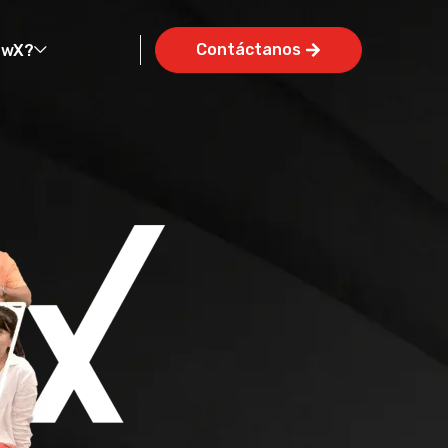
Contáctanos
owX?