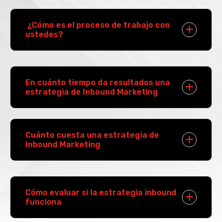
¿Cómo es el proceso de trabajo con
ustedes?
En cuánto tiempo da resultados una
estrategia de Inbound Marketing
Cuánto cuesta una estrategia de
Inbound Marketing
Cómo evaluar si la estrategia inbound
funciona