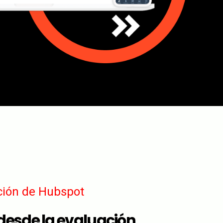
ción de Hubspot
sde la evaluación,